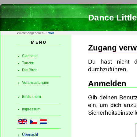
Dance Little
Zuletzt angesehen:
•
start
MENÜ
Zugang verw
Startseite
Du hast nicht di
Tanzen
durchzuführen.
Die Birds
Anmelden
Veranstaltungen
Gib deinen Benut
Birds intern
ein, um dich anzu
Impressum
Sicherheitseinste
Übersicht