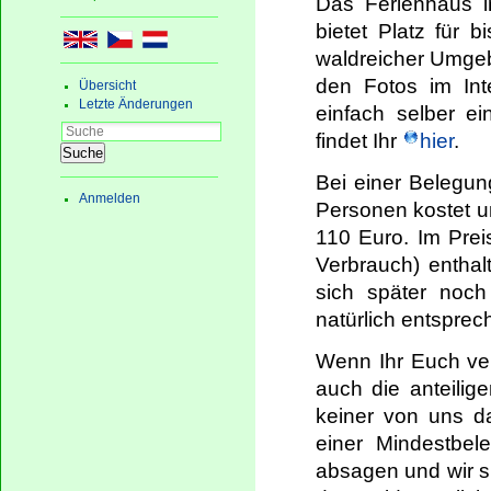
Das Ferienhaus i
bietet Platz für 
waldreicher Umgeb
den Fotos im Int
Übersicht
Letzte Änderungen
einfach selber ei
findet Ihr
hier
.
Suche
Bei einer Belegun
Anmelden
Personen kostet u
110 Euro. Im Pre
Verbrauch) entha
sich später noc
natürlich entsprec
Wenn Ihr Euch verb
auch die anteilig
keiner von uns da
einer Mindestbel
absagen und wir si