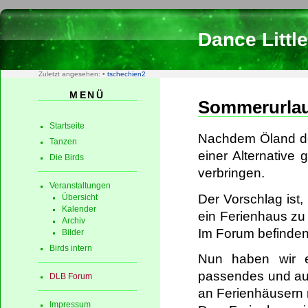
Dance Little
Zuletzt angesehen:
•
tschechien2
MENÜ
Sommerurlau
Startseite
Nachdem Öland doc
Tanzen
einer Alternativ
Die Birds
verbringen.
Veranstaltungen
Der Vorschlag ist
Übersicht
Kalender
ein Ferienhaus zu
Archiv
Im Forum befinden 
Bilder
Birds intern
Nun haben wir e
passendes und auc
DLB Forum
an Ferienhäusern ri
Impressum